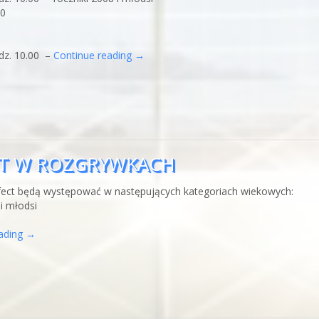
20
dz. 10.00 –
Continue reading
→
CT W ROZGRYWKACH
rfect będą występować w następujących kategoriach wiekowych:
i młodsi
eading
→