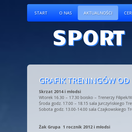
START
O NAS
AKTUALNOŚCI
CER
SPORT
GRAFIK TRENINGÓW OD 1
Skrzat 2014 i młodsi
Wtorek 16.30 – 17.30 boisko – Trenerzy Filipek/
Środa godz. 17.00 – 18.15 sala Jurczyńskiego Tr
Sobota godz. 13.00-14.00 sala Czajkowskiego Tr
Żak Grupa 1 rocznik 2012 i młodsi