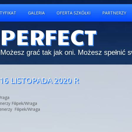
TYFIKAT
GALERIA
OFERTA SZKÓŁKI
PARTNERZY
 PERFECT
Możesz grać tak jak oni. Możesz spełnić 
6 LISTOPADA 2020 R
Wraga
enerzy Filipek/Wraga
enerzy Filipek/Wraga