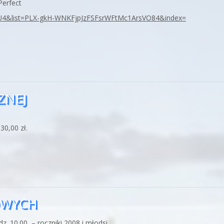
Perfect
U4&list=PLX-gkH-WNKFjpJzFSFsrWFtMc1ArsVO84&index=
ZNEJ
30,00 zł.
OWYCH
. 10.00 – roczniki 2008 i młodsi