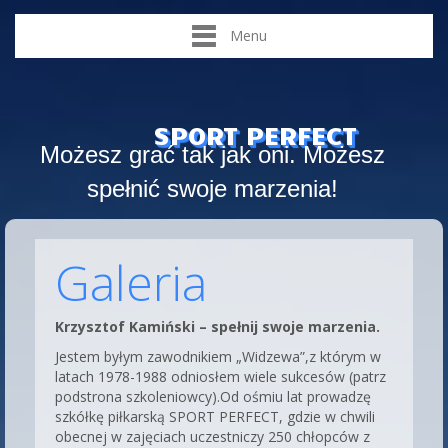
Menu
SPORT PERFECT
Możesz grać tak jak oni. Możesz
spełnić swoje marzenia!
Galeria
Krzysztof Kamiński – spełnij swoje marzenia.
Jestem byłym zawodnikiem „Widzewa”,z którym w
latach 1978-1988 odniosłem wiele sukcesów (patrz
podstrona szkoleniowcy).Od ośmiu lat prowadzę
szkółkę piłkarską SPORT PERFECT, gdzie w chwili
obecnej w zajęciach uczestniczy 250 chłopców z