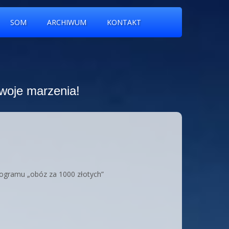
SOM
ARCHIWUM
KONTAKT
swoje marzenia!
rogramu „obóz za 1000 złotych”