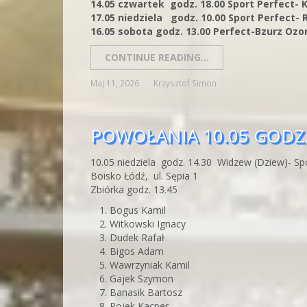
14.05 czwartek godz. 18.00 Sport Perfect- K
17.05 niedziela godz. 10.00 Sport Perfect- 
16.05 sobota godz. 13.00 Perfect-Bzurz Oz
CONTINUE READING...
Maj 11, 2026
Krzysztof Simon
POWOŁANIA 10.05 GODZ.
10.05 niedziela godz. 14.30 Widzew (Dziew)- Sp
Boisko Łódź, ul. Sępia 1
Zbiórka godz. 13.45
Bogus Kamil
Witkowski Ignacy
Dudek Rafał
Bigos Adam
Wawrzyniak Kamil
Gajek Szymon
Banasik Bartosz
Rojek Kacper