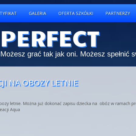
TYFIKAT
GALERIA
OFERTA SZKÓŁKI
PARTNERZY
 PERFECT
Możesz grać tak jak oni. Możesz spełnić 
JI NA OBOZY LETNIE
obozy letnie. Można już dokonać zapisu dziecka na obóz w ramach p
eacji Aqua