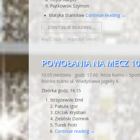
Piątkowski Szymon
Matyka Stanisław
Continue reading
→
CONTINUE READING...
Maj 7, 2026
Krzysztof Simon
POWOŁANIA NA MECZ 10.
10.05 niedziela godz. 17.00 Róża Kutno – Sport
Boisko Kutno ul. Władysława Jagełły 6
Zbiórka godz. 16.15
Strzyżewski Emil
2. Pakuła Igor
3. Olczak Krystian
4. Zieliński Dominik
5. Turek Piotr
6.
Continue reading
→