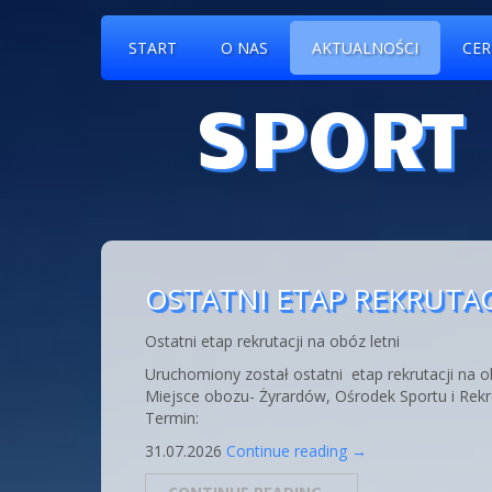
START
O NAS
AKTUALNOŚCI
CER
SPORT
OSTATNI ETAP REKRUTAC
Ostatni etap rekrutacji na obóz letni
Uruchomiony został ostatni etap rekrutacji na 
Miejsce obozu- Żyrardów, Ośrodek Sportu i Rekr
Termin:
31.07.2026
Continue reading
→