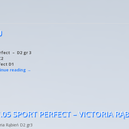
U
rfect – D2 gr 3
C2
fect D1
inue reading
→
05 SPORT PERFECT – VICTORIA RĄB
oria Rąbień D2 gr3