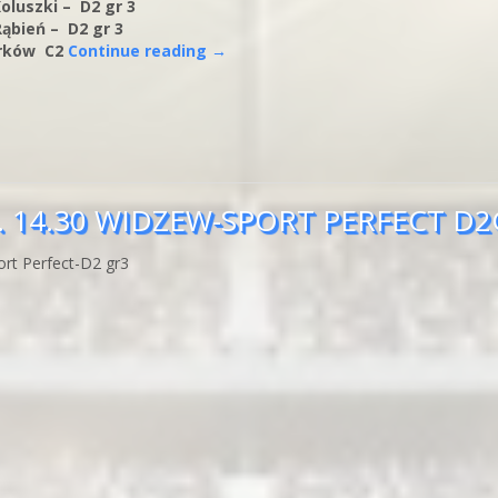
oluszki – D2 gr 3
Rąbień – D2 gr 3
orków C2
Continue reading
→
 14.30 WIDZEW-SPORT PERFECT D2
ort Perfect-D2 gr3