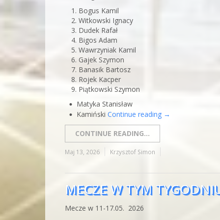
Bogus Kamil
Witkowski Ignacy
Dudek Rafał
Bigos Adam
Wawrzyniak Kamil
Gajek Szymon
Banasik Bartosz
Rojek Kacper
Piątkowski Szymon
Matyka Stanisław
Kamiński
Continue reading
→
CONTINUE READING...
Maj 13, 2026
Krzysztof Simon
MECZE W TYM TYGODNI
Mecze w 11-17.05. 2026