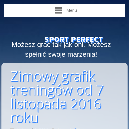
Menu
SPORT PERFECT
Możesz grać tak jak oni. Możesz
spełnić swoje marzenia!
Zimowy grafik
treningów od 7
listopada 2016
roku