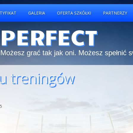
TYFIKAT
GALERIA
OFERTA SZKÓŁKI
PARTNERZY
 PERFECT
Możesz grać tak jak oni. Możesz spełnić 
ku treningów
45