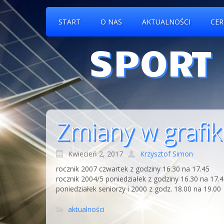
START
O NAS
AKTUALNOŚCI
CER
SPORT
Zmiany w grafi
Kwiecień 2, 2017
Krzysztof Simon
rocznik 2007 czwartek z godziny 16.30 na 17.45
rocznik 2004/5 poniedziałek z godziny 16.30 na 17.
poniedziałek seniorzy i 2000 z godz. 18.00 na 19.00
aktualności