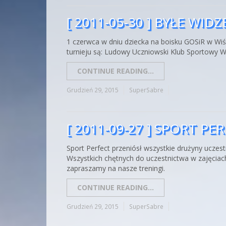
[ 2011-05-30 ] BYŁE WID
1 czerwca w dniu dziecka na boisku GOSiR w Wiśn
turnieju są: Ludowy Uczniowski Klub Sportowy 
CONTINUE READING...
Grudzień 29, 2015
SuperSabre
[ 2011-09-27 ] SPORT P
Sport Perfect przeniósł wszystkie drużyny uczes
Wszystkich chętnych do uczestnictwa w zajęciac
zapraszamy na nasze treningi.
CONTINUE READING...
Grudzień 29, 2015
SuperSabre