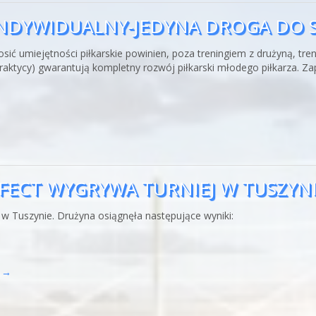
G INDYWIDUALNY-JEDYNA DROGA DO
dnosić umiejętności piłkarskie powinien, poza treningiem z drużyną, 
zy(praktycy) gwarantują kompletny rozwój piłkarski młodego piłkarza. 
ERFECT WYGRYWA TURNIEJ W TUSZYN
m w Tuszynie. Drużyna osiągnęła następujące wyniki:
g
→