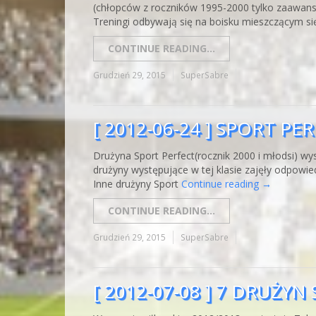
(chłopców z roczników 1995-2000 tylko zaawans
Treningi odbywają się na boisku mieszczącym si
CONTINUE READING...
Grudzień 29, 2015
SuperSabre
[ 2012-06-24 ] SPORT P
Drużyna Sport Perfect(rocznik 2000 i młodsi) wy
drużyny występujące w tej klasie zajęły odpowie
Inne drużyny Sport
Continue reading
→
CONTINUE READING...
Grudzień 29, 2015
SuperSabre
[ 2012-07-08 ] 7 DRUŻ