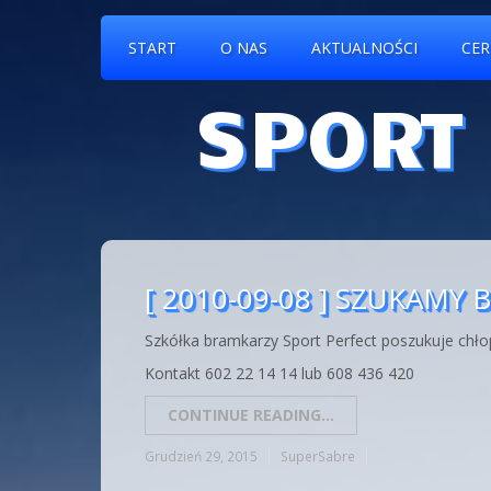
START
O NAS
AKTUALNOŚCI
CER
SPORT
[ 2010-09-08 ] SZUKAMY
Szkółka bramkarzy Sport Perfect poszukuje chł
Kontakt 602 22 14 14 lub 608 436 420
CONTINUE READING...
Grudzień 29, 2015
SuperSabre