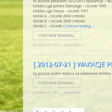
W sezonie piłkarskim 2012/2013 wystartuje 7 dru
Łódzka Liga Juniora Starszego – rocznik 1995
Łódzka Liga Deyna – rocznik 1997
Górski A – rocznik 2000 i młodsi
Górski B – rocznik 2000 i młodsi
Górski C – rocznik
Continue reading
→
CONTINUE READING...
Grudzień 29, 2015
SuperSabre
[ 2012-07-21 ] WAKACJE 
Są jeszcze wolne miejsca na sierpniowe terminy 
CONTINUE READING...
Grudzień 29, 2015
SuperSabre