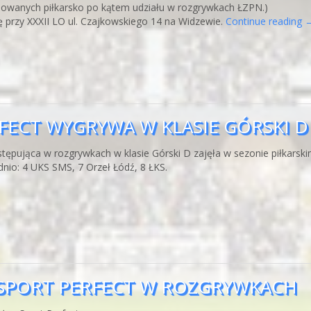
owanych piłkarsko po kątem udziału w rozgrywkach ŁZPN.)
ę przy XXXII LO ul. Czajkowskiego 14 na Widzewie.
Continue reading
ERFECT WYGRYWA W KLASIE GÓRSKI D
stępująca w rozgrywkach w klasie Górski D zajęła w sezonie piłkarsk
dnio: 4 UKS SMS, 7 Orzeł Łódź, 8 ŁKS.
YN SPORT PERFECT W ROZGRYWKACH