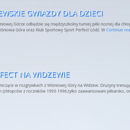
ZEWSKIE GWIAZDY DLA DZIECI
iowej Górze odbędzie się międzyszkolny turniej piłki nożnej dla chł
Wiśniowa Góra oraz Klub Sportowy Sport Perfect Łódź. W
Continue re
ERFECT NA WIDZEWIE
tniczące w rozgrywkach z Wiśniowej Góry na Widzew. Drużyny trenują 
h (chłopców z roczników 1993-1996,tylko zaawansowani piłkarsko, o